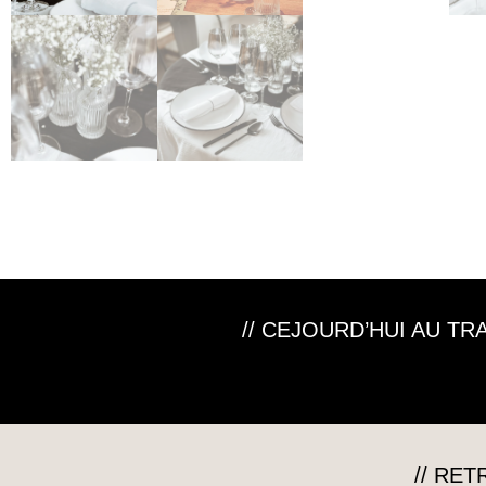
// CEJOURD’HUI AU T
// RE