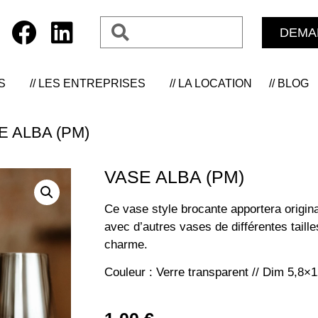
DEMA
S
// LES ENTREPRISES
// LA LOCATION
// BLOG
E ALBA (PM)
VASE ALBA (PM)
Ce vase style brocante apportera originali
avec d’autres vases de différentes tail
charme.
Couleur : Verre transparent // Dim 5,8×