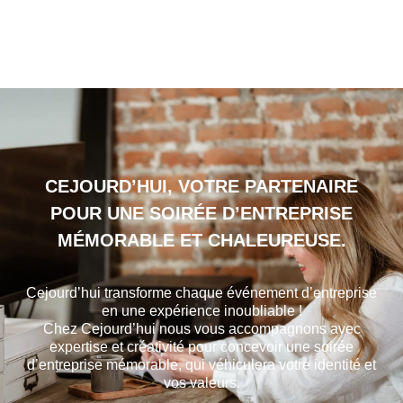
CEJOURD’HUI, VOTRE PARTENAIRE
POUR UNE SOIRÉE D’ENTREPRISE
MÉMORABLE ET CHALEUREUSE.
Cejourd’hui transforme chaque événement d’entreprise
en une expérience inoubliable !
Chez Cejourd’hui nous vous accompagnons avec
expertise et créativité pour concevoir une soirée
d’entreprise mémorable, qui véhiculera votre identité et
vos valeurs.