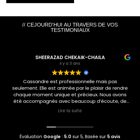
// CEJOURD’HUI AU TRAVERS DE VOS
TESTIMONIAUX
SHEERAZAD CHEKAIK-CHAILA
il y a 3 ans
Cassandre est professionnelle mais pas
seulement. Elle est animée par le plaisir de rendre
chaque moment unique et précieux. Nous avons
été accompagnés avec beaucoup d’écoute, de
douceur et de bienveillance pour notre mariage.
Lire la suite
Nous lui confierons sans hésiter l’organisation
d’autres événements heureux à graver dans nos
mémoires !
Évaluation
Google
:
5.0
sur 5,
Basée sur
5 avis