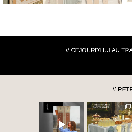
// CEJOURD’HUI AU T
// RE