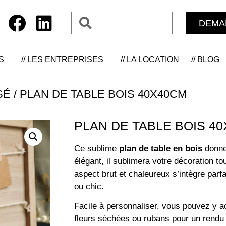
DEMA
S
// LES ENTREPRISES
// LA LOCATION
// BLOG
SÉ
/ PLAN DE TABLE BOIS 40X40CM
PLAN DE TABLE BOIS 4
Ce sublime
plan de table en bois
donner
élégant, il sublimera votre décoration to
aspect brut et chaleureux s’intègre pa
ou chic.
Facile à personnaliser, vous pouvez y a
fleurs séchées ou rubans pour un rendu u