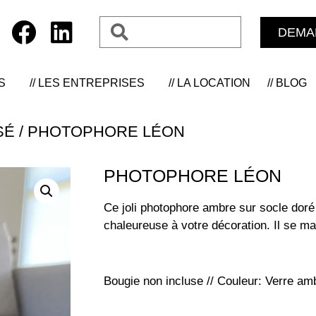
DEMA
S
// LES ENTREPRISES
// LA LOCATION
// BLOG
SÉ
/ PHOTOPHORE LÉON
PHOTOPHORE LÉON
Ce joli photophore ambre sur socle doré 
chaleureuse à votre décoration. Il se m
Bougie non incluse // Couleur: Verre am