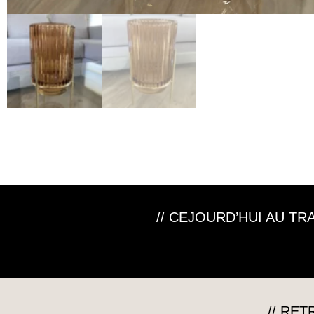
// CEJOURD’HUI AU T
// RE