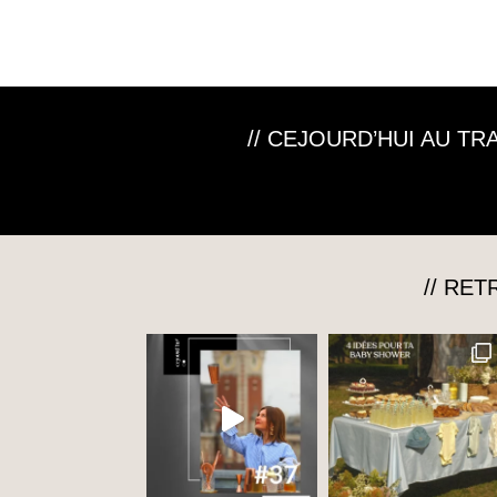
// CEJOURD’HUI AU T
// RE