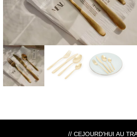
// CEJOURD’HUI AU T