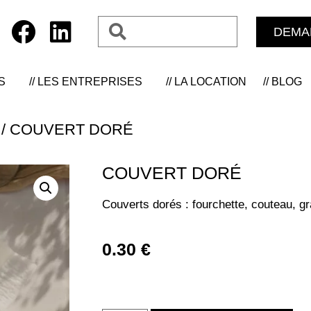
DEMA
S
// LES ENTREPRISES
// LA LOCATION
// BLOG
/ COUVERT DORÉ
COUVERT DORÉ
Couverts dorés : fourchette, couteau, gra
0.30
€