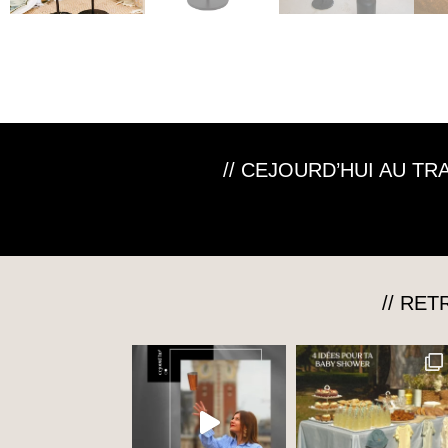
// CEJOURD’HUI AU T
// RE