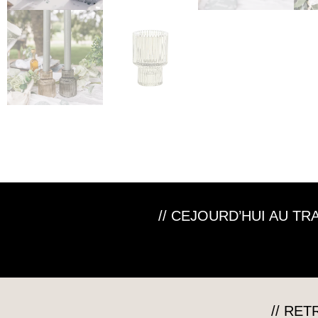
// CEJOURD’HUI AU T
// RE